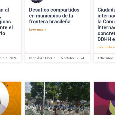
n al
Desafíos compartidos
Ciudad
,
en municipios de la
interna
gicas
frontera brasileña
la Com
nte el
Interna
Leer más »
rio
concret
DDHH e
Leer más »
tubre, 2024
Karla Ávila Morillo
6 octubre, 2024
Activismos