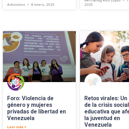
Hermanlyg Rios López
7
Activismos
8 enero, 2025
2025
Foro: Violencia de
Retos virales: Un 
género y mujeres
de la crisis social
privadas de libertad en
educativa que af
Venezuela
la juventud en
Venezuela
Leer más »