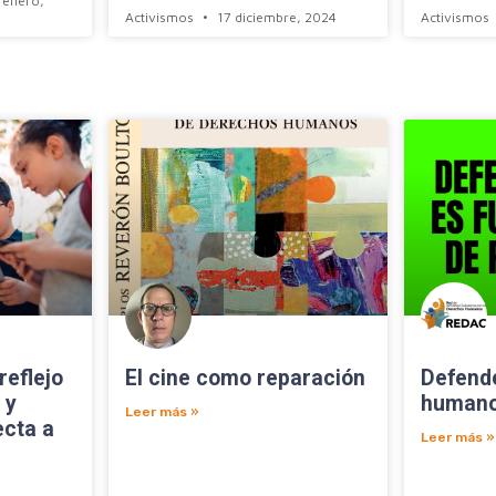
 enero,
Activismos
17 diciembre, 2024
Activismos
reflejo
El cine como reparación
Defend
 y
human
Leer más »
ecta a
Leer más »