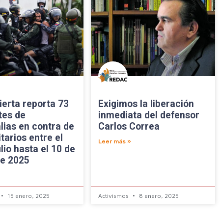
ierta reporta 73
Exigimos la liberación
tes de
inmediata del defensor
lias en contra de
Carlos Correa
itarios entre el
Leer más »
ulio hasta el 10 de
de 2025
15 enero, 2025
Activismos
8 enero, 2025