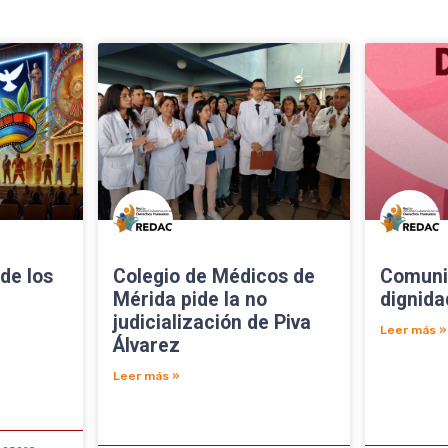
de los
Colegio de Médicos de
Comuni
Mérida pide la no
dignida
judicialización de Piva
Leer más »
Álvarez
Leer más »