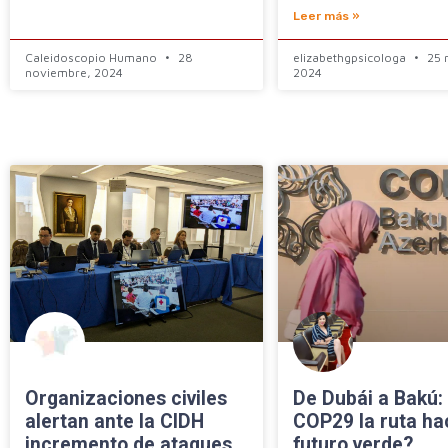
Leer más »
Caleidoscopio Humano
28
elizabethgpsicologa
25 
noviembre, 2024
2024
Organizaciones civiles
De Dubái a Bakú: 
alertan ante la CIDH
COP29 la ruta ha
incremento de ataques
futuro verde?