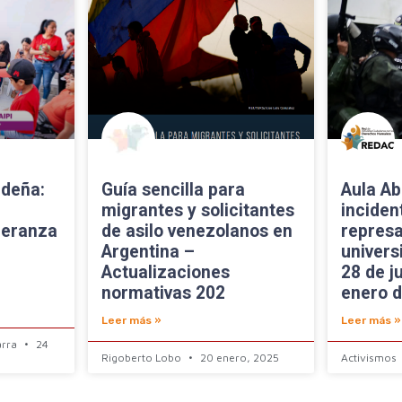
ideña:
Guía sencilla para
Aula Ab
migrantes y solicitantes
inciden
peranza
de asilo venezolanos en
represa
Argentina –
univers
Actualizaciones
28 de j
normativas 202
enero 
Leer más »
Leer más »
arra
24
Rigoberto Lobo
20 enero, 2025
Activismos