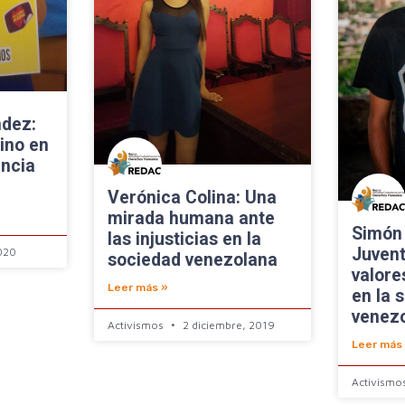
ndez:
ino en
encia
Verónica Colina: Una
mirada humana ante
Simón
las injusticias en la
Juven
020
sociedad venezolana
valore
Leer más »
en la 
venez
Activismos
2 diciembre, 2019
Leer más
Activismo