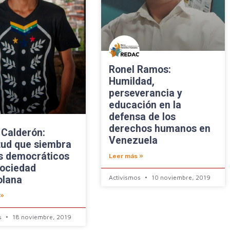
Ronel Ramos:
Humildad,
perseverancia y
educación en la
defensa de los
derechos humanos en
 Calderón:
Venezuela
tud que siembra
s democráticos
Leer más »
sociedad
Activismos
10 noviembre, 2019
olana
 »
s
18 noviembre, 2019