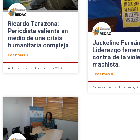
Ricardo Tarazona:
Periodista valiente en
medio de una crisis
Jackeline Ferná
humanitaria compleja
Liderazgo femen
Leer más »
contra de la viol
machista.
Activismos
3 febrero, 2020
Leer más »
Activismos
13 enero, 2