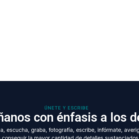
ÚNETE Y ESCRIBE
anos con énfasis a los d
, escucha, graba, fotografía, escribe, infórmate, averi
e conseguir la mayor cantidad de detalles sustanciados