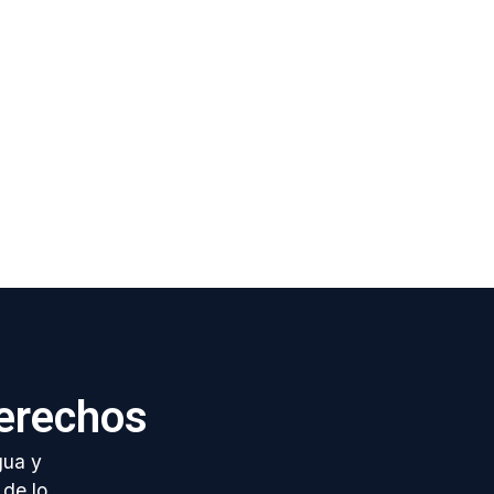
erechos
gua y
 de lo