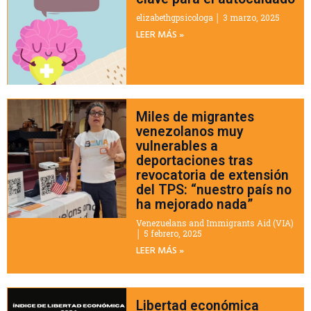
elizabethgpsicologa
3 marzo, 2025
LEER MÁS »
Miles de migrantes
venezolanos muy
vulnerables a
deportaciones tras
revocatoria de extensión
del TPS: “nuestro país no
ha mejorado nada”
Venezuelans and Immigrants Aid (VIA)
5 febrero, 2025
LEER MÁS »
Libertad económica