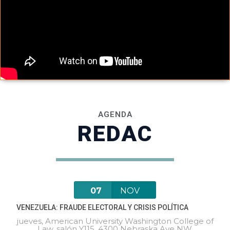
AGENDA
REDAC
07
NOV
VENEZUELA: FRAUDE ELECTORAL Y CRISIS POLÍTICA
jueves
,
American University Washington College of
Law, salón Y115, 4300 Nebraska Ave NW,