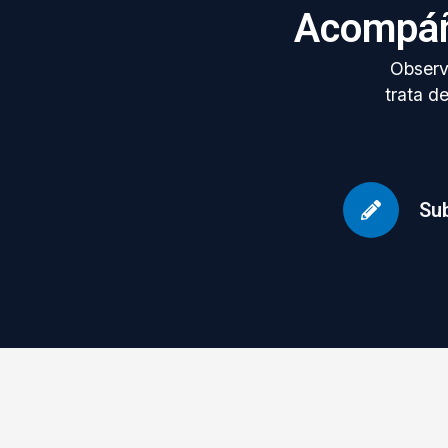
Acompáñ
Observa
trata d
Sub