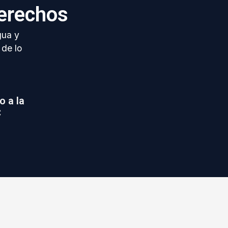
erechos
gua y
 de lo
o a la
C